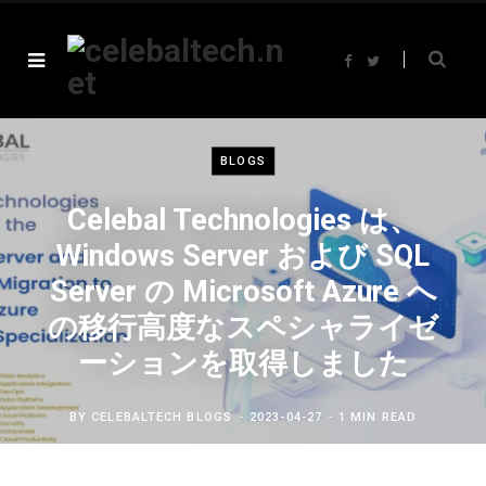
F
T
a
w
c
i
e
t
b
t
o
e
o
r
k
BLOGS
Celebal Technologies は、
Windows Server および SQL
Server の Microsoft Azure へ
の移行高度なスペシャライゼ
ーションを取得しました
BY
CELEBALTECH BLOGS
2023-04-27
1 MIN READ