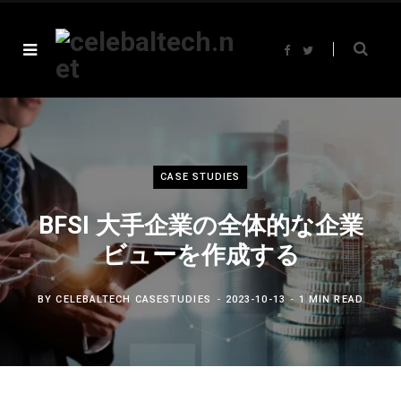
F
T
a
w
c
i
e
t
b
t
o
e
o
r
k
CASE STUDIES
BFSI 大手企業の全体的な企業
ビューを作成する
BY
CELEBALTECH CASESTUDIES
2023-10-13
1 MIN READ