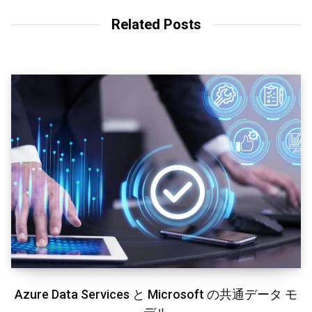
i
t
Related Posts
e
Azure Data Services と Microsoft の共通データ モ