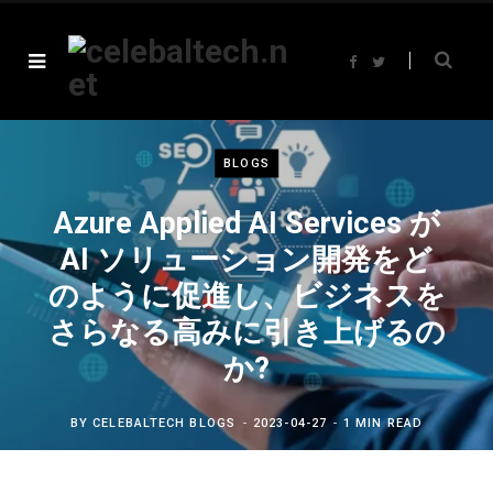
F
T
a
w
c
i
e
t
b
t
o
e
o
r
k
BLOGS
Azure Applied AI Services が
AI ソリューション開発をど
のように促進し、ビジネスを
さらなる高みに引き上げるの
か?
BY
CELEBALTECH BLOGS
2023-04-27
1 MIN READ