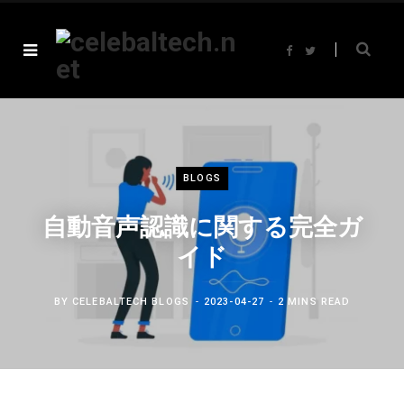
F
T
a
w
c
i
e
t
b
t
o
e
o
r
k
BLOGS
自動音声認識に関する完全ガ
イド
BY
CELEBALTECH BLOGS
2023-04-27
2 MINS READ