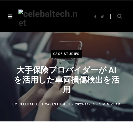
F
T
a
w
c
i
e
t
b
t
o
e
o
r
k
CASE STUDIES
大手保険プロバイダーが AI
を活用した車両損傷検出を活
用
BY
CELEBALTECH CASESTUDIES
2023-11-06
1 MIN READ