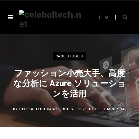
F
T
a
w
c
i
e
t
b
t
o
e
o
r
k
CASE STUDIES
ファッション小売大手、高度
な分析に Azure ソリューショ
ンを活用
BY
CELEBALTECH CASESTUDIES
2023-10-13
1 MIN READ