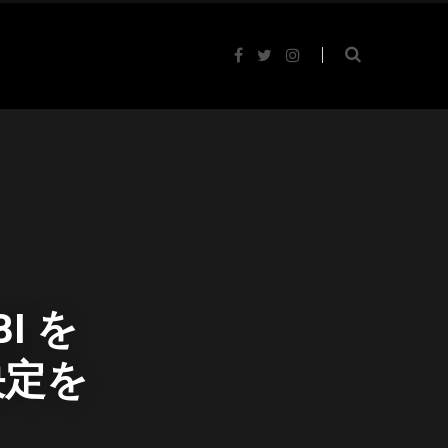
F
T
I
a
w
n
c
i
s
e
t
t
b
t
a
o
e
g
o
r
r
k
a
m
I を
決定を