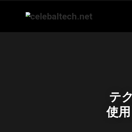
テク
使用