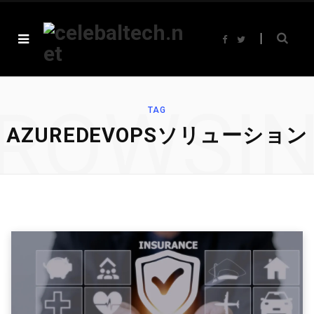
F
T
a
w
c
i
e
t
b
t
o
e
o
r
ROWSI
k
TAG
AZUREDEVOPSソリューション