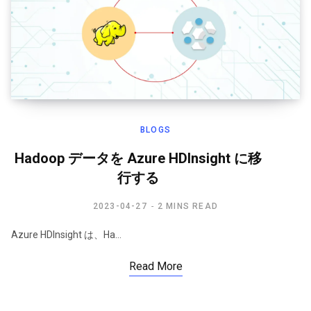
BLOGS
Hadoop データを Azure HDInsight に移
行する
2023-04-27
2 MINS READ
Azure HDInsight は、Ha…
Read More