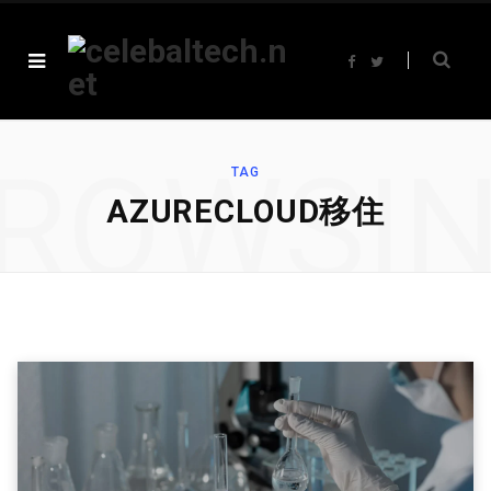
F
T
a
w
c
i
e
t
b
t
o
e
o
r
ROWSI
k
TAG
AZURECLOUD移住