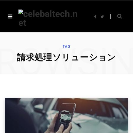
F
T
a
w
c
i
e
t
b
t
o
e
o
r
ROWSI
k
TAG
請求処理ソリューション