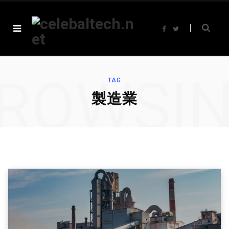
F
T
a
w
c
i
e
t
b
t
o
e
o
r
ROWSI
k
TAG
製造業