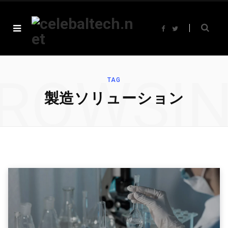
F
T
a
w
c
i
e
t
b
t
o
e
o
r
ROWSI
k
TAG
製造ソリューション