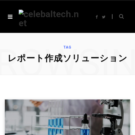
F
T
a
w
c
i
e
t
b
t
o
e
o
r
ROWSI
k
TAG
レポート作成ソリューション