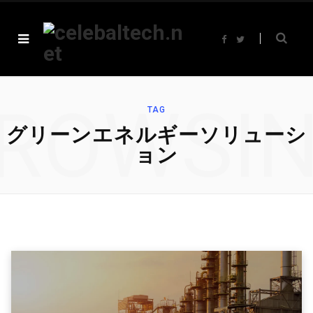
F
T
a
w
c
i
e
t
b
t
o
e
o
r
ROWSI
k
TAG
グリーンエネルギーソリューシ
ョン