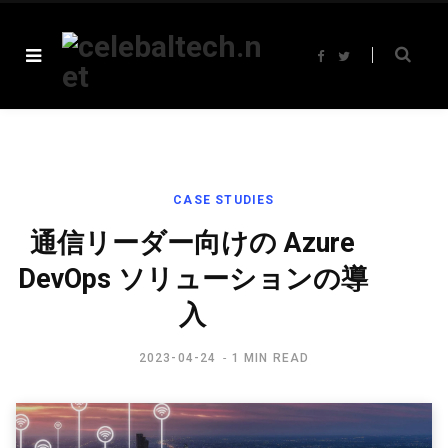
F
T
a
w
c
i
e
t
b
t
o
e
o
r
k
CASE STUDIES
通信リーダー向けの Azure
DevOps ソリューションの導
入
2023-04-24
1 MIN READ