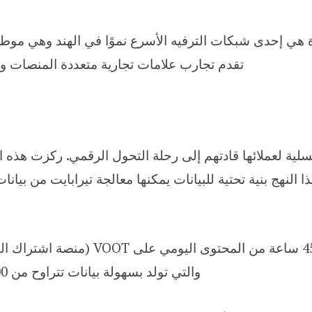
لمحدودة هي إحدى شبكات الترفيه الأسرع نموًا في الهند وهي مو
تقدم تجارب علامات تجارية متعددة المنصات ومت
رب جذابة ومسلية لعملائها قادتهم إلى رحلة التحول الرقمي. ركزت
نهج بنية تحتية للبيانات يمكنها معالجة تيرابايت من بيانات
والتي تولد بسهولة بيانات تتراوح من 700 جيجابايت إلى 1 تيرابايت يوميًا.