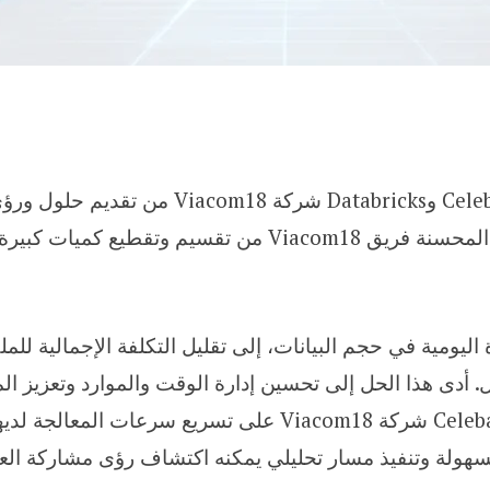
لقد مكنت شركة Celebal Technologies وabricks
والإنتاجية بين الفرق. مكنت بنية البيانات المحسنة فريق com18
ليومية في حجم البيانات، إلى تقليل التكلفة الإجمالية للمل
أدى هذا الحل إلى تحسين إدارة الوقت والموارد وتعزيز الم
26%. ساعدت شركة Celebal Technologies شركة Viacom18 على تس
سهولة وتنفيذ مسار تحليلي يمكنه اكتشاف رؤى مشاركة العم