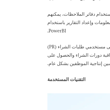
لات في Viacom18 منصة للتعاون السهل. باستخدام دفاتر الملاحظات، يمكنهم
ومات وإعداد التقارير باستخدام
PowerBI.
أدى نشر Chatbot على Microsoft Teams إلى منح Viacom18 إمكانية الوصول السريع والسلس إلى مستخدمي طلبات الشراء (PR)
ي مراقبة دورات الشراء والحصول على
سين إنتاجية الموظفين بشكل عام.
التقنيات المستخدمة