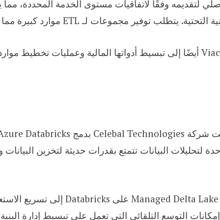
تم تحسين إطار عمل Viacom18 الأصلي لتقديمه وفقًا لاتفاقيات مستوى الخدمة الم
جموعات لـ ETL موارد كبيرة مما يؤدي إلى ارتفاع تكاليف التشغيل.
منصة موحدة لتحليلات البيانات تتمتع بقدرات حديثة لتخزين البيا
أدت القدرة على تخزين البيانات مؤقتًا داخل e
إمكانات التوسع التلقائي التي تعمل على تبسيط إدارة البنية