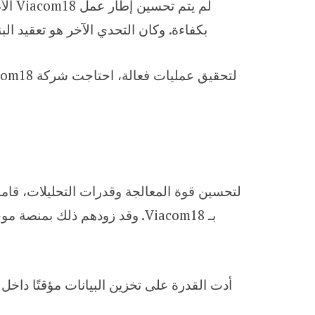
لم ي
بكفاءة. وكان التحدي الآخر هو تعقيد البنية التحتية. يتطلب توفير م
بـ Viacom18. وقد زودهم ذلك ب