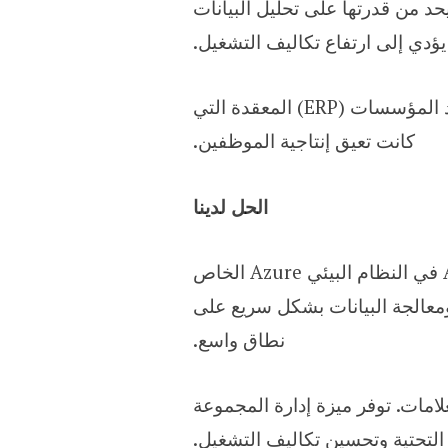
حددة، مما يحد من قدرتها على تحليل البيانات
لتحقيق عمليات فعالة، احتاجت شركة Viacom18 أيضًا إلى تبسيط أدواتها المالية وعمليات تخطيط موارد المؤسسات (ERP) المعقدة التي
كانت تعيق إنتاجية الموظفين.
الحل لدينا
لتحسين قوة المعالجة وقدرات التحليلات، قامت شركة Celebal Technologies بدمج Azure Databricks في النظام البيئي Azure الخاص
نات ومعالجة البيانات بشكل سريع على
نطاق واسع.
Managed Delta Lak على Databricks إلى تسريع الاستعلامات. توفر ميزة إدارة المجموعة
 التحتية وتحسين تكاليف التشغيل.