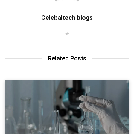
Celebaltech blogs
W
e
b
s
i
t
Related Posts
e