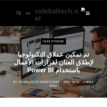
T
F
w
a
i
c
t
e
t
b
e
o
r
o
k
CASE STUDIES
تم تمكين عملاق التكنولوجيا
لإطلاق العنان لقرارات الأعمال
باستخدام Power BI
BY
CELEBALTECH CASESTUDIES
2023-10-23
2 MINS
READ