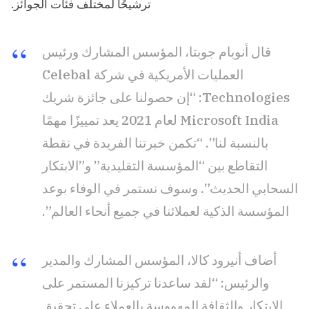
ترشيحًا لمختلف فئات الجوائز.
قال أنوبام جوبتا، المؤسس المشارك ورئيس
العمليات الأمريكية في شركة Celebal
Technologies: “إن حصولنا على جائزة شريك
Microsoft India لعام 2021 يعد تمييزًا مهمًا
بالنسبة لنا”. “تكمن خبرتنا الفريدة في نقطة
التقاطع بين “المؤسسة التقليدية” و”الابتكار
السحابي الحديث”. وسوف نستمر في الوفاء بوعد
المؤسسة الذكية لعملائنا في جميع أنحاء العالم”.
أضاف أنيرود كالا، المؤسس المشارك والمدير
والرئيس: “لقد ساعدنا تركيزنا المستمر على
الابتكار والثقافة المهووسة بالعملاء على تحقيق