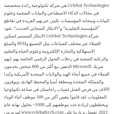
Celebal Technologies هي شركة تكنولوجية رائدة متخصصة
في مجالات الذكاء الاصطناعي والبيانات الضخمة وعلوم
البيانات وسحابة المؤسسات. تكمن خبرتهم الفريدة في تقاطع
“المؤسسة التقليدية” و”الابتكار السحابي الحديث”. تقود
شركة Celebal Technologies الابتكار المستمر لتمكين
العملاء عبر مختلف الصناعات مثل التصنيع وBFSI والسلع
الاستهلاكية والتجارة الإلكترونية وعلوم الحياة والتعليم
والرعاية الصحية في رحلات التحول الرقمي الخاصة بهم. إنهم
شريك Microsoft الذهبي مع أكثر من 800 شخص يخدمون
العملاء في جميع أنحاء الهند والولايات المتحدة الأمريكية وكندا
والمملكة المتحدة ومنطقة آسيا والمحيط الهادئ، ويوفرون
الآلاف من فرص العمل لشباب راجاستان في صناعة تكنولوجيا
المعلومات. لقد قاموا بتعيين أكثر من 300 موظف أثناء الوباء
ويخططون لزيادة عدد موظفيهم إلى 1000+ بحلول نهاية عام
2021. تفضل بزيارتنا على www.celebaltech.com لمزيد من