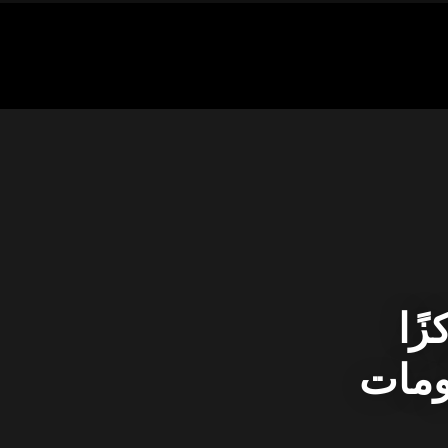
زًا
لومات