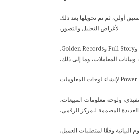
لتا بتنسيق أولي، ثم تم تحويلها بعد ذلك
لأغراض التحليل والتصور.
وكانت مصادر البيانات هي DWH وAdobe وBranch وQualtrics وCapillary وInstaCC وFreshdesk وFull Story وGolden Records.
 وبيانات المعاملات، وما إلى ذلك.​
نفيذي، ولوحة معلومات المبيعات،
عديدة المصممة للمركز الرقمي.​
البيانية وفقًا لمتطلبات العميل.