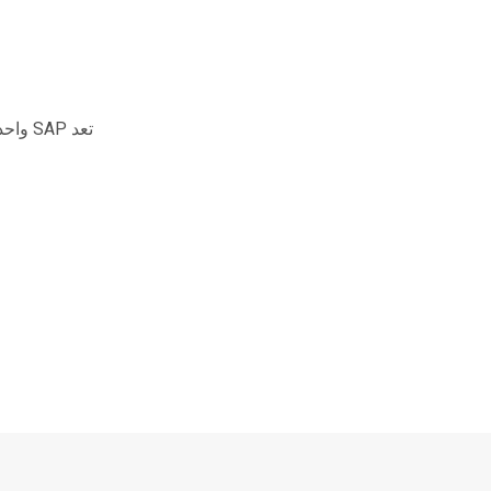
تعد SAP واحدة من أكبر الشركات التي تقدم برامج تخطيط موارد المؤسسات (ERP)، حيث تتعامل مع تطبيقات الأعمال مثل المحاسبة…