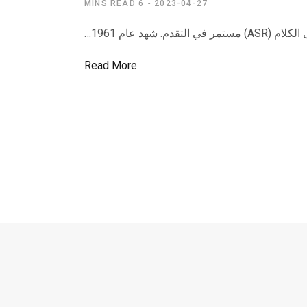
6 MINS READ
2023-04-27
هد عام 1961…
Read More